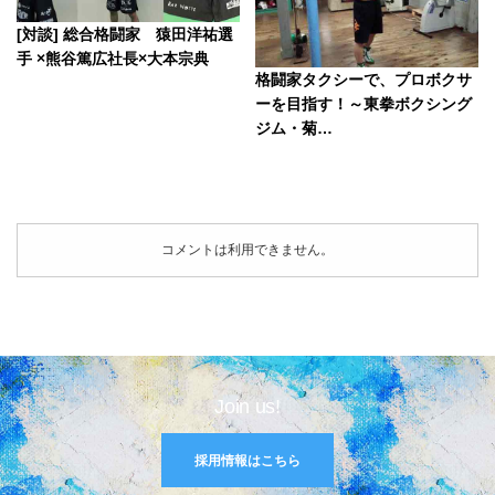
[対談] 総合格闘家 猿田洋祐選
手 ×熊谷篤広社長×大本宗典
格闘家タクシーで、プロボクサ
ーを目指す！～東拳ボクシング
ジム・菊…
コメントは利用できません。
Join us!
採用情報はこちら