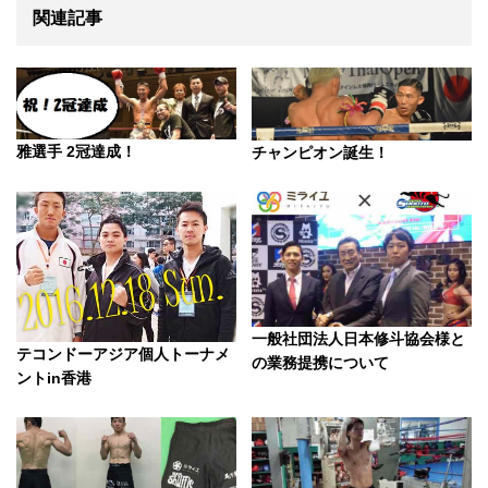
関連記事
雅選手 2冠達成！
チャンピオン誕生！
一般社団法人日本修斗協会様と
テコンドーアジア個人トーナメ
の業務提携について
ントin香港