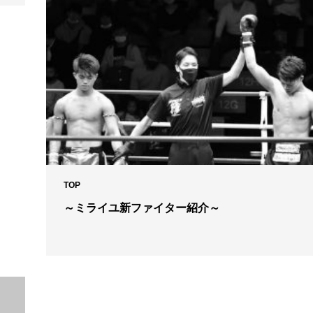
TOP
～ミライユ新ファイター紹介～