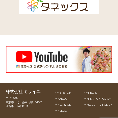
株式会社 ミライユ
>>>SITE TOP
>>>RECRUIT
〒101-0054
>>>ABOUT
>>>PRIVACY POLICY
東京都千代田区神田錦町3-13-7
>>>SERVICE
>>>SECURITY POLICY
名古路ビル本館1階
>>>BLOG