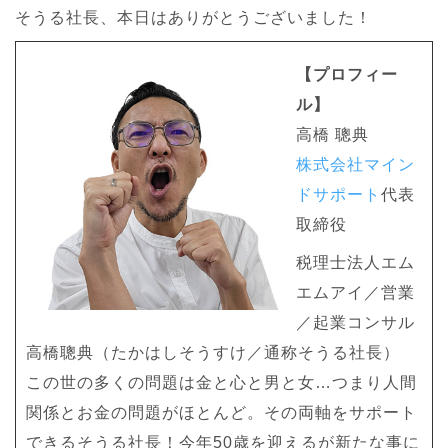
そうる社長、本日はありがとうございました！
【プロフィー
ル】
高橋 聰典
株式会社マイン
ドサポート
代表
取締役
税理士法人エム
エムアイ／営業
／起業コンサル
高橋聰典（たかはしそうすけ／通称そうる社長）
この世の多くの問題は金と心と男と女…つまり人間
関係とお金の問題がほとんど。その両軸をサポート
できるそうる社長！今年50歳を迎えるが新たな事に