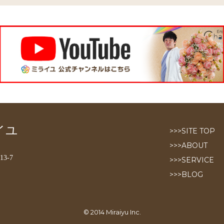
イユ
>>>SITE TOP
>>>ABOUT
3-7
>>>SERVICE
>>>BLOG
© 2014 Miraiyu Inc.