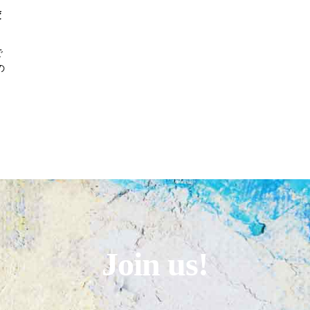
変
で
の
Join us!