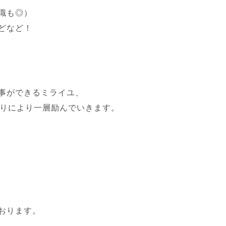
職も◎）
どなど！
事ができるミライユ、
くりにより一層励んでいきます。
おります。