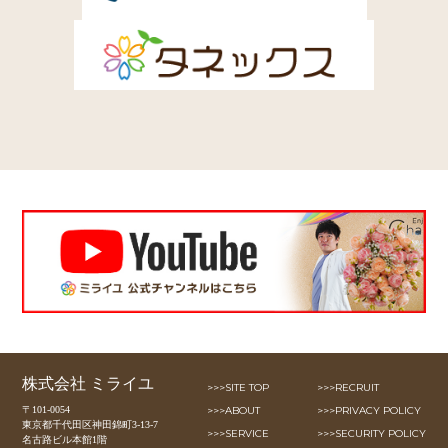
株式会社 ミライユ
>>>SITE TOP
>>>RECRUIT
〒101-0054
>>>ABOUT
>>>PRIVACY POLICY
東京都千代田区神田錦町3-13-7
>>>SERVICE
>>>SECURITY POLICY
名古路ビル本館1階