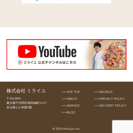
株式会社 ミライユ
>>>SITE TOP
>>>RECRUIT
〒101-0054
>>>ABOUT
>>>PRIVACY POLICY
東京都千代田区神田錦町3-13-7
>>>SERVICE
>>>SECURITY POLICY
名古路ビル本館1階
>>>BLOG
© 2014 Miraiyu Inc.