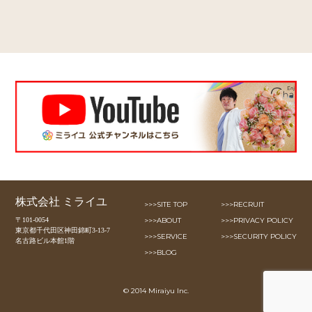
株式会社 ミライユ
>>>SITE TOP
>>>RECRUIT
〒101-0054
>>>ABOUT
>>>PRIVACY POLICY
東京都千代田区神田錦町3-13-7
>>>SERVICE
>>>SECURITY POLICY
名古路ビル本館1階
>>>BLOG
© 2014 Miraiyu Inc.